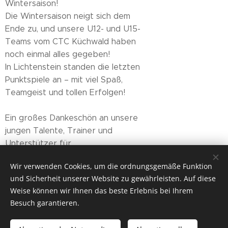
Wintersaison! 🎾
Die Wintersaison neigt sich dem
Ende zu, und unsere U12- und U15-
Teams vom CTC Küchwald haben
noch einmal alles gegeben! 💪🔥
In Lichtenstein standen die letzten
Punktspiele an – mit viel Spaß,
Teamgeist und tollen Erfolgen!🏅
👏
Ein großes Dankeschön an unsere
jungen Talente, Trainer und
Unterstützer für...
Wir verwenden Cookies, um die ordnungsgemäße Funktion
und Sicherheit unserer Website zu gewährleisten. Auf diese
Weise können wir Ihnen das beste Erlebnis bei Ihrem
Besuch garantieren.
© 2019
CHEMNITZER TENNIS CLUB KÜCHWALD e. V.