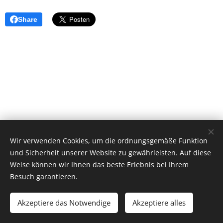
Share
Wir verwenden Cookies, um die ordnungsgemäße Funktion
und Sicherheit unserer Website zu gewährleisten. Auf diese
Weise können wir Ihnen das beste Erlebnis bei Ihrem
Besuch garantieren.
© 2019
CHEMNITZER TENNIS CLUB KÜCHWALD e. V.
Akzeptiere das Notwendige
Akzeptiere alles
Unterstützt von
Webnode
Cookies