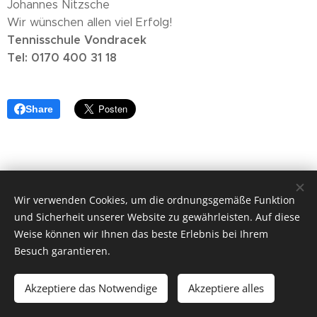
Johannes Nitzsche
Wir wünschen allen viel Erfolg!
Tennisschule Vondracek
Tel: 0170 400 31 18
Share
Wir verwenden Cookies, um die ordnungsgemäße Funktion
und Sicherheit unserer Website zu gewährleisten. Auf diese
Weise können wir Ihnen das beste Erlebnis bei Ihrem
Besuch garantieren.
© 2019
CHEMNITZER TENNIS CLUB KÜCHWALD e. V.
Akzeptiere das Notwendige
Akzeptiere alles
Unterstützt von
Webnode
Cookies