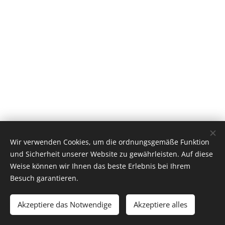
Wir verwenden Cookies, um die ordnungsgemäße Funktion
und Sicherheit unserer Website zu gewährleisten. Auf diese
Weise können wir Ihnen das beste Erlebnis bei Ihrem
Besuch garantieren.
© 2019
CHEMNITZER TENNIS CLUB KÜCHWALD e. V.
Akzeptiere das Notwendige
Akzeptiere alles
Unterstützt von
Webnode
Cookies