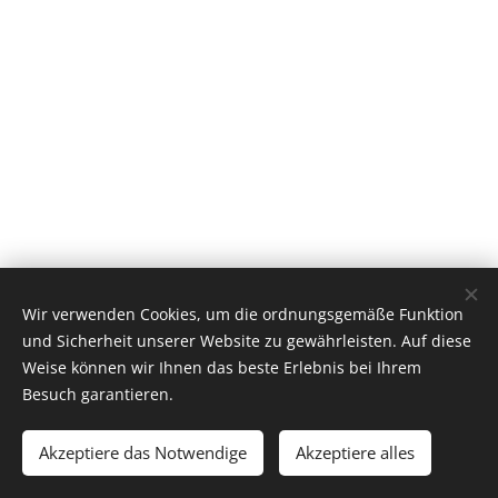
Wir verwenden Cookies, um die ordnungsgemäße Funktion
und Sicherheit unserer Website zu gewährleisten. Auf diese
Weise können wir Ihnen das beste Erlebnis bei Ihrem
Besuch garantieren.
© 2019
CHEMNITZER TENNIS CLUB KÜCHWALD e. V.
Akzeptiere das Notwendige
Akzeptiere alles
Unterstützt von
Webnode
Cookies