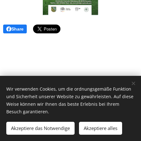
Share
Wir verwenden Cookies, um die ordnungsgemäße Funktion
und Sicherheit unserer Website zu gewährleisten. Auf diese
Weise können wir Ihnen das beste Erlebnis bei Ihrem
Besuch garantieren.
© 2019
CHEMNITZER TENNIS CLUB KÜCHWALD e. V.
Akzeptiere das Notwendige
Akzeptiere alles
Unterstützt von
Webnode
Cookies